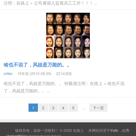
注明：在路上 » 公司雇假人监视员工工作！！！...
啥也不说了，风姐是万能的。。
crifan
16年前 (2010-08-29)
2214浏览
啥也不说了，风姐是万能的。。 转载请注明：在路上 » 啥也不说
了，风姐是万能的。。...
1
2
3
4
5
...
下一页
版权所有，保留一切权利！ © 2026
在路上
本网站托管于
Vultr
，由
方