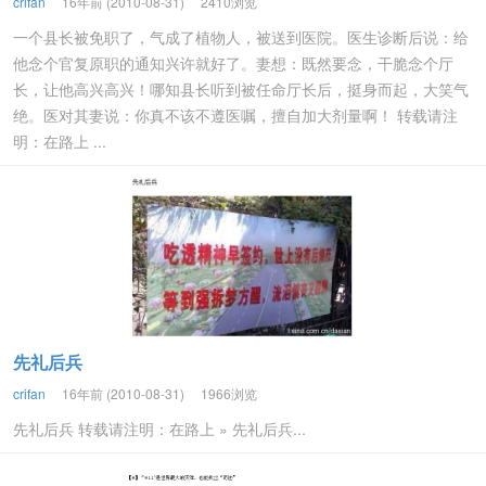
crifan
16年前 (2010-08-31)
2410浏览
一个县长被免职了，气成了植物人，被送到医院。医生诊断后说：给
他念个官复原职的通知兴许就好了。妻想：既然要念，干脆念个厅
长，让他高兴高兴！哪知县长听到被任命厅长后，挺身而起，大笑气
绝。医对其妻说：你真不该不遵医嘱，擅自加大剂量啊！ 转载请注
明：在路上 ...
先礼后兵
crifan
16年前 (2010-08-31)
1966浏览
先礼后兵 转载请注明：在路上 » 先礼后兵...