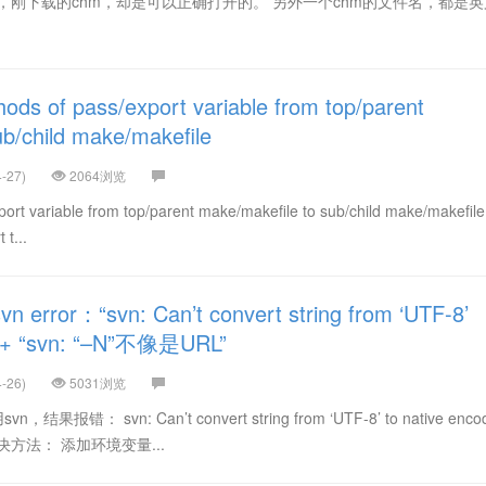
刚下载的chm，却是可以正确打开的。 另外一个chm的文件名，都是英文
hods of pass/export variable from top/parent
ub/child make/makefile
-27)
2064浏览
ort variable from top/parent make/makefile to sub/child make/makefile
t...
rror：“svn: Can’t convert string from ‘UTF-8’
g” + “svn: “–N”不像是URL”
-26)
5031浏览
： svn: Can’t convert string from ‘UTF-8’ to native encod
方法： 添加环境变量...