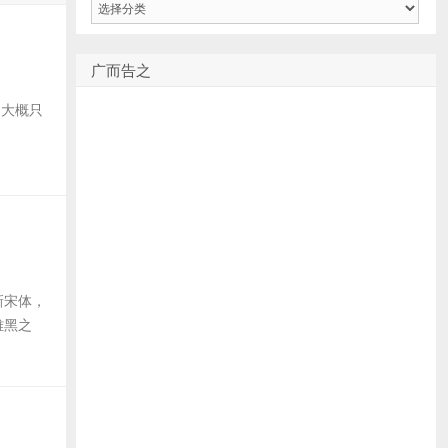
类
广而告之
25 大概只
新宋体，
雅黑之