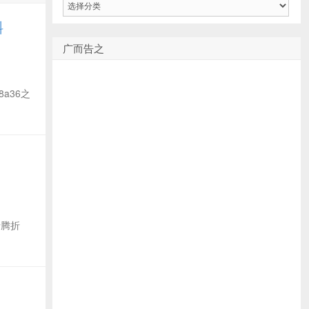
类
斜
广而告之
38a36之
去折腾折