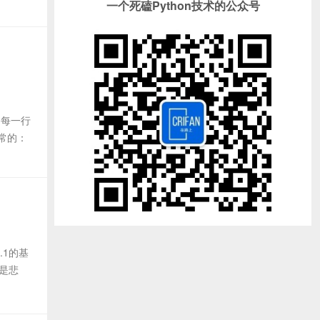
一个死磕Python技术的公众号
，每一行
常的：
.1的基
很是悲