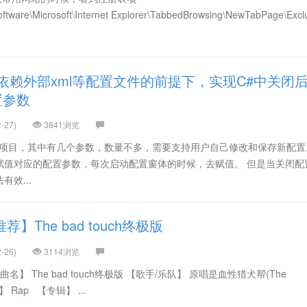
re\Microsoft\Internet Explorer\TabbedBrowsing\NewTabPage\Exclu
依赖外部xml等配置文件的前提下，实现C#中关闭
置参数
-27)
3841浏览
库的项目，其中有几个参数，数量不多，需要支持用户自己修改和保存新配置
赋值对应的配置参数，每次启动配置窗体的时候，去赋值。 但是当关闭配
效...
】The bad touch终极版
-26)
3114浏览
】 The bad touch终极版 【歌手/乐队】 原唱是血性猎犬帮(The
格】 Rap 【专辑】 ...