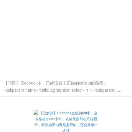
【问题】 Docbook中，已经设置了正确的callout的路径：
<xsl:param name="callout.graphics" select="1"></xsl:param> ...