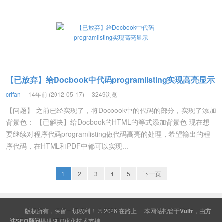
【已放弃】给Docbook中代码programlisting实现高亮显示
crifan
14年前 (2012-05-17)
3249浏览
【问题】 之前已经实现了，将Docbook中的代码的部分，实现了添加
背景色： 【已解决】给Docbook的HTML的等式添加背景色 现在想
要继续对程序代码programlisting做代码高亮的处理，希望输出的程
序代码，在HTML和PDF中都可以实现...
1
2
3
4
5
下一页
版权所有，保留一切权利！ © 2026
在路上
本网站托管于
Vultr
，由
方
法SEO顾问
提供
SEO
优化技术支持