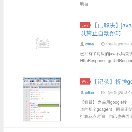
明自...
【已解决】jav
Java
以禁止自动跳转
crifan
13年前 (2013-04
已经有了对应的java代码去访问网络了： /
HttpResponse getUrlRespons
【记录】折腾go
Web
crifan
13年前 (2013-04
【背景】 之前用googl
道的那个goagent，同事正
打算花点时间，自己也去弄个。