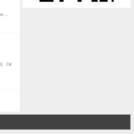
....
教程 C#