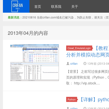
首页
联系我
关于
最新消息：
20210816 当前crifan.com域名已被污染，为防止失联，请关
在路上
2013年04月的内容
【教程
Crawl_EmulateLogin
分析并模拟动态网
crifan
13年前 (2013-04
【背景】 之前写过很多网
页的原理和实现（Python，
取： http://vip.stock....
【详解】python
Python
crifan
13年前 (2013-04