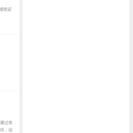
下,感觉还
以通过类
际测试，说