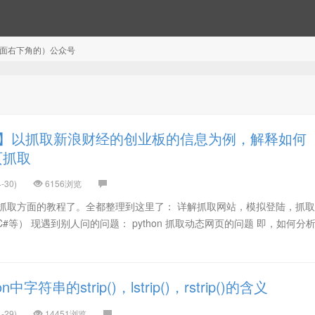
注（页面右下角的）公众号
】以抓取新浪财经的创业板的信息为例，解释如何
页抓取
-30)
6156浏览
页抓取方面的教程了。全都整理到这里了： 详解抓取网站，模拟登陆，抓
C#等） 现遇到别人问的问题： python 抓取动态网页的问题 即，如何分
中字符串的strip()，lstrip()，rstrip()的含义
-29)
14451浏览