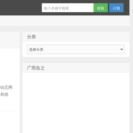
订阅
分类
分
类
广而告之
取动态网
析和抓