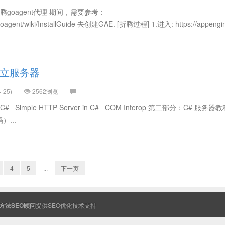
goagent代理 期间，需要参考：
/goagent/wiki/InstallGuide 去创建GAE. [折腾过程] 1.进入: https://appengine
建立服务器
-25)
2562浏览
n in C# Simple HTTP Server in C# COM Interop 第二部分：C# 服务器
...
4
5
...
下一页
方法SEO顾问
提供
SEO
优化技术支持