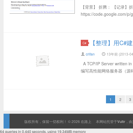
【背景】 折腾： 【记录】折腾
https://code.google.com/p
【整理】用C#
C#
crifan
13年前 (2013-04
A TCP/IP Server writte
编写高性能网络服务器（源码）
1
2
3
版权所有，保留一切权利！ © 2026
在路上
本网站托管于
Vultr
，由
64 queries in 0.440 seconds, using 19.34MB memory