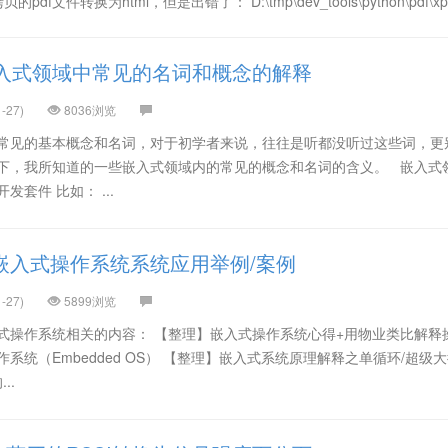
贝的pdf文件转换为html，但是出错了： D:\tmp\dev_tools\python\pdf\xpdf
入式领域中常见的名词和概念的解释
-27)
8036浏览
多常见的基本概念和名词，对于初学者来说，往往是听都没听过这些词，更
一下，我所知道的一些嵌入式领域内的常见的概念和名词的含义。 嵌入式
套件 比如： ...
嵌入式操作系统系统应用举例/案例
-27)
5899浏览
式操作系统相关的内容： 【整理】嵌入式操作系统心得+用物业类比解释
系统（Embedded OS） 【整理】嵌入式系统原理解释之单循环/超级
..