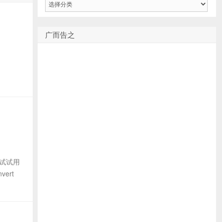
类
广而告之
去试试用
ert