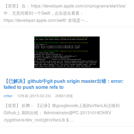
【背景】 在： https://developer.apple.com/cn/programs/start/ios/
中，无意间看到一个Swift，点击进去看看：
https://developer.apple.com/swift/ 发现是一...
【已解决】github中git push origin master出错：error:
failed to push some refs to
crifan
12年前 (2015-02-23)
20661浏览
【背景】 折腾： 【记录】将googlecode上面的crifanLib迁移到
Github上 期间出错： Administrator@PC-20131018OHXV
/cygdrive/e/dev_root/git/crifanLib $ ...