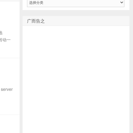
类
广而告之
地
 转动一
erver