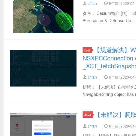
crifan
6年前 (2020-04-
参考： Cesium简介 [转] – 3D
Aerospace & Defense Ub...
【规避解决】WebD
报错
NSXPCConnection 
_XCT_fetchSnapsh
crifan
6年前 (2020-04-
折腾： 【未解决】自动抓包工具适配iOS
NavigableString object has
【未解决】爬取tc
Java
crifan
6年前 (2020-04-
折腾： 【记录】爬虫 爬数据