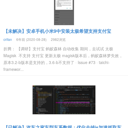
【未解决】安卓手机小米9中安装太极希望支持支付宝
crifan
6年前 (2020-08-28)
2982浏览
折腾： 【调研】支付宝 蚂蚁森林 自动收集 期间，去试试 太极
Magisk 不支持 支付宝 更新太极 magisk版本后，蚂蚁森林梦失效，
原本3.2-b版本是支持的，3.6-b不支持了 · Issue #73 · taichi-
framewor...
【已解决】汽车之家车型车系数据：优化去掉js加速抓取车