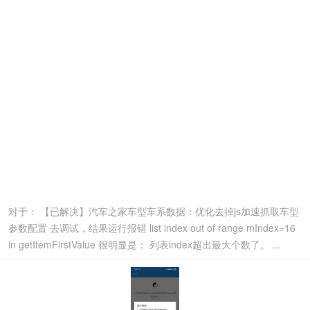
对于： 【已解决】汽车之家车型车系数据：优化去掉js加速抓取车型
参数配置 去调试，结果运行报错 list index out of range mIndex=16
in getItemFirstValue 很明显是： 列表index超出最大个数了。 ...