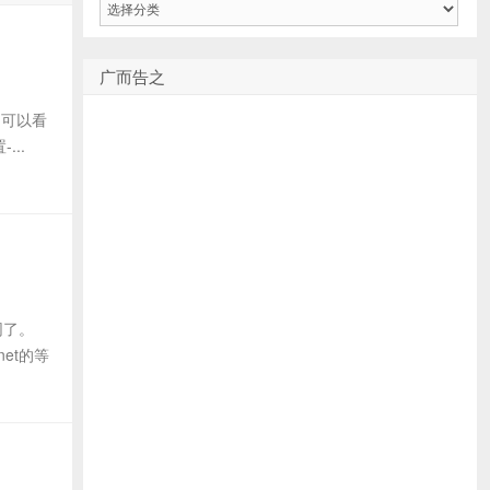
类
广而告之
，可以看
...
网了。
et的等