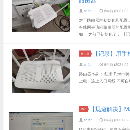
crifan
6年前 (2021-02-
对于路由器的初始化和配置
有线网去访问路由器的配置页
如： 之前已初始化了： 【记
【记录】用手机
路由器
crifan
6年前 (2021-02-
路由器本身： 红米 Redmi路
上电，连上入口网线 即可自动出现
【规避解决】Ma
Mac
crifan
6年前 (2021-02-
Mac中用Safari，虽然不