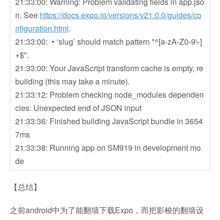
21:33:00: Warning: Problem validating fields in app.jso
n. See
https://docs.expo.io/versions/v21.0.0/guides/co
nfiguration.html
.
21:33:00: • ‘slug’ should match pattern "^[a-zA-Z0-9\-]
+$".
21:33:00: Your JavaScript transform cache is empty, re
building (this may take a minute).
21:33:12: Problem checking node_modules dependen
cies: Unexpected end of JSON input
21:33:36: Finished building JavaScript bundle in 3654
7ms
21:33:38: Running app on SM919 in development mo
de
【总结】
之前android中为了能翻墙下载Expo，而把影梭的翻墙设