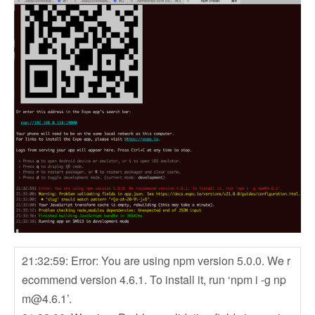
21:32:59: Error: You are using npm version 5.0.0. We r
ecommend version 4.6.1. To install it, run ‘npm i -g
np
m@4.6.1
’.