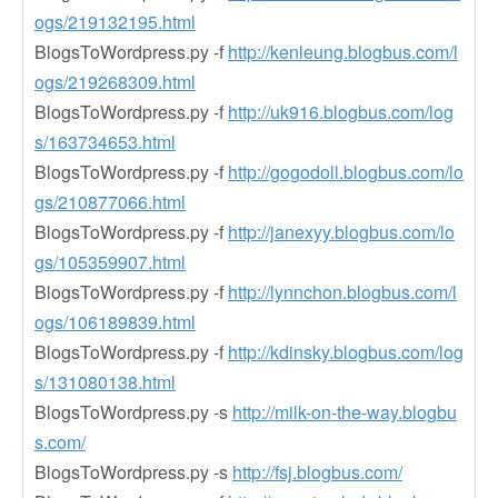
ogs/219132195.html
BlogsToWordpress.py -f
http://kenleung.blogbus.com/l
ogs/219268309.html
BlogsToWordpress.py -f
http://uk916.blogbus.com/log
s/163734653.html
BlogsToWordpress.py -f
http://gogodoll.blogbus.com/lo
gs/210877066.html
BlogsToWordpress.py -f
http://janexyy.blogbus.com/lo
gs/105359907.html
BlogsToWordpress.py -f
http://lynnchon.blogbus.com/l
ogs/106189839.html
BlogsToWordpress.py -f
http://kdinsky.blogbus.com/log
s/131080138.html
BlogsToWordpress.py -s
http://milk-on-the-way.blogbu
s.com/
BlogsToWordpress.py -s
http://fsj.blogbus.com/