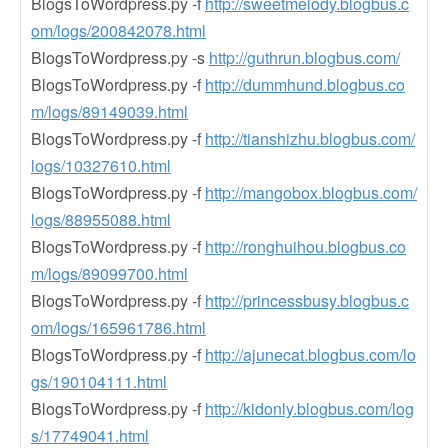
BlogsToWordpress.py -f
http://sweetmelody.blogbus.c
om/logs/200842078.html
BlogsToWordpress.py -s
http://guthrun.blogbus.com/
BlogsToWordpress.py -f
http://dummhund.blogbus.co
m/logs/89149039.html
BlogsToWordpress.py -f
http://tianshizhu.blogbus.com/
logs/10327610.html
BlogsToWordpress.py -f
http://mangobox.blogbus.com/
logs/88955088.html
BlogsToWordpress.py -f
http://ronghuihou.blogbus.co
m/logs/89099700.html
BlogsToWordpress.py -f
http://princessbusy.blogbus.c
om/logs/165961786.html
BlogsToWordpress.py -f
http://ajunecat.blogbus.com/lo
gs/190104111.html
BlogsToWordpress.py -f
http://kidonly.blogbus.com/log
s/17749041.html