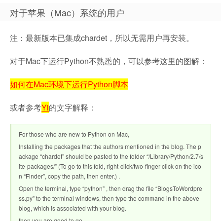
对于苹果（Mac）系统的用户
注：最新版本已集成chardet，所以无需用户再安装。
对于Mac下运行Python不熟悉的，可以参考这里的图解：
如何在Mac环境下运行Python脚本
或者参考
Yi
的文字解释：
For those who are new to Python on Mac,
Installing the packages that the authors mentioned in the blog. The p
ackage “chardet” should be pasted to the folder “/Library/Python/2.7/s
ite-packages/” (To go to this fold, right-click/two-finger-click on the ico
n “Finder”, copy the path, then enter.) .
Open the terminal, type “python” , then drag the file “BlogsToWordpre
ss.py” to the terminal windows, then type the command in the above
blog, which is associated with your blog.
then you are good to go.