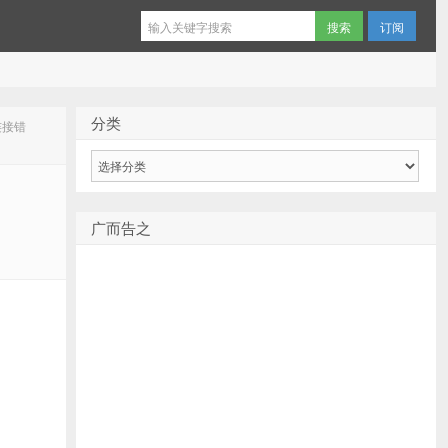
订阅
分类
库连接错
分
类
广而告之