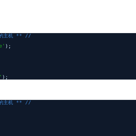
的主机 ** //
e'
);
'
);
的主机 ** //