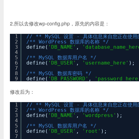
2.所以去修改wp-config.php，原先的内容是：
1
// ** MySQL 设置 - 具体信息来自您正在使用
2
/** WordPress 数据库的名称 */
3
define(
'DB_NAME'
,
'database_name_her
4
5
/** MySQL 数据库用户名 */
6
define(
'DB_USER'
,
'username_here'
);
7
8
/** MySQL 数据库密码 */
9
define(
'DB_PASSWORD'
,
'password_here
修改后为：
1
// ** MySQL 设置 - 具体信息来自您正在使用
2
/** WordPress 数据库的名称 */
3
define(
'DB_NAME'
,
'wordpress'
);
4
5
/** MySQL 数据库用户名 */
6
define(
'DB_USER'
,
'root'
);
7