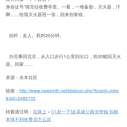
身份证号”填完往收费亭里。一看，一堆备胎，灭火器，汗
啊……给我灭火器照一张，回来别拿错。
抬杆，走人。耗时20分钟。
办完事回北京，从入口步行1公里到出口，给20赎回灭火
器。回家……
来源：水木社区
链接：
http://www.newsmth.net/bbstcon.php?board=Joke
&gid=2485733
转载请注明：
在路上
»
[八卦一下]走高速公路没带钱 你根
本猜不到收费员怎么说