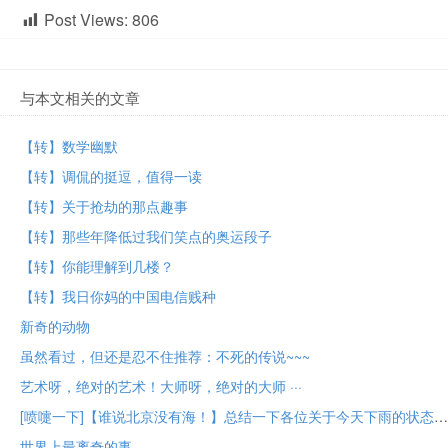
Post Views:
806
与本文相关的文章
【转】数学幽默
【转】调侃的挺逗， 值得一读
【转】关于抢劫的那点趣事
【转】那些年降低过我们笑点的奥运段子
【转】你能理解到几楼？
【转】我日你妈的中国电信贱种
新奇的动物
虽然看过，但还是忍不住推荐：不死的传说~~~
艺术呀，绝对的艺术！大师呀，绝对的大师 ···
[喷嚏一下]【谁说北京没有海！】总结一下各位关于今天下雨的状态～
世界上最离奇的事