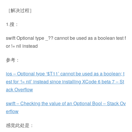
［解决过程］
1.搜：
swift Optional type _?? cannot be used as a boolean test f
or != nil instead
参考：
ios – Optional type ‘$T11’ cannot be used as a boolean; t
est for ‘!= nil’ instead since installing XCode 6 beta 7 – St
ack Overflow
swift – Checking the value of an Optional Bool – Stack Ov
erflow
感觉此处是：