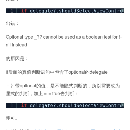
1
if
delegate?.shouldSelectViewControll
?
出错：
Optional type _?? cannot be used as a boolean test for !=
nil instead
的原因是：
if后面的真值判断语句中包含了optional的delegate
－》带optional的值，是不能隐式判断的，所以需要改为
显式的判断，加上＝＝true去判断：
1
if
delegate?.shouldSelectViewControll
?
即可。