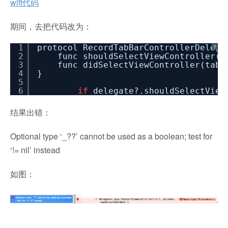
wift代码
期间，去把代码改为：
1
protocol RecordTabBarControllerDelega
?
2
func shouldSelectViewController(t
3
func didSelectViewController(tabB
4
}
5
6
if
delegate?.shouldSelectView
结果出错：
Optional type ‘_??’ cannot be used as a boolean; test for
‘!= nil’ instead
如图：