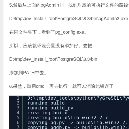
5.然后从上面的pgAdmin III，找到对应的可执行文件的路
D:\tmp\dev_install_root\PostgreSQL\8.3\bin\pgAdmin3.exe
在同文件夹下，看到了pg_config.exe。
所以，应该就环境变量没有添加好。去把
D:\tmp\dev_install_root\PostgreSQL\8.3\bin
添加到PATH中去。
6.果然，重启cmd，再去执行，就可以消除此错误了：
1
D:\tmp\dev_tools\python\PyGreSQL\Py
2
running build
3
running build_py
4
creating build
5
creating build\lib.win32-2.7
6
copying pg.py -> build\lib.win32-2.
7
copying pgdb.py -> build\lib.win32-