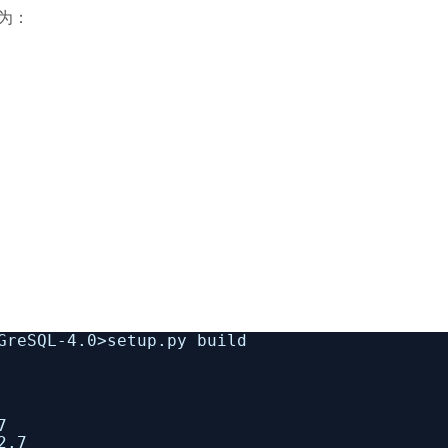
径为：
GreSQL-4.0>setup.py build
7
2.7