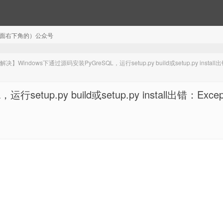
注（页面右下角的）公众号
决】Windows下通过源码安装PyGreSQL，运行setup.py build或setup.py install
p.py build或setup.py install出错：Except