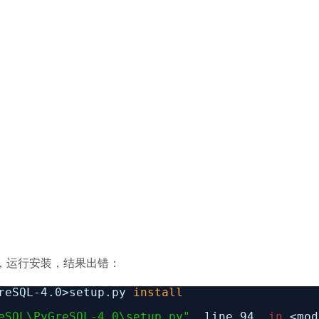
，运行安装，结果出错：
GreSQL-4.0>setup.py
install
eSQL\PyGreSQL-4.0\setup.py"
, line 94,
in
<mod