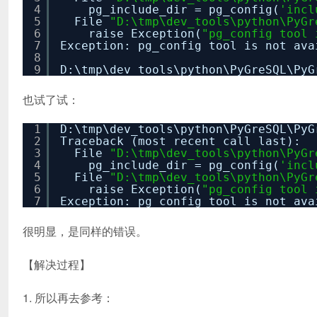
4
pg_include_dir = pg_config(
'incl
5
File
"D:\tmp\dev_tools\python\PyGr
6
raise Exception(
"pg_config tool 
7
Exception: pg_config tool is not ava
8
9
D:\tmp\dev_tools\python\PyGreSQL\PyG
也试了试：
1
D:\tmp\dev_tools\python\PyGreSQL\PyG
2
Traceback (most recent call last):
3
File
"D:\tmp\dev_tools\python\PyGr
4
pg_include_dir = pg_config(
'incl
5
File
"D:\tmp\dev_tools\python\PyGr
6
raise Exception(
"pg_config tool 
7
Exception: pg_config tool is not ava
很明显，是同样的错误。
【解决过程】
1. 所以再去参考：