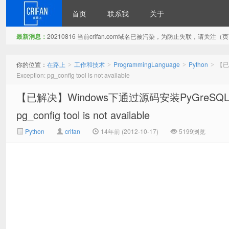
首页
联系我
关于
最新消息：
20210816 当前crifan.com域名已被污染，为防止失联，请关
在路上
你的位置：
在路上
工作和技术
ProgrammingLanguage
Python
【已解
>
>
>
>
Exception: pg_config tool is not available
【已解决】Windows下通过源码安装PyGreSQL，运行setu
pg_config tool is not available
Python
crifan
14年前 (2012-10-17)
5199浏览