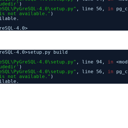
udedir'
)
eSQL\PyGreSQL-4.0\setup.py"
, line 56,
in
pg_c
is not available."
)
ilable.
reSQL-4.0>
reSQL-4.0>setup.py build
eSQL\PyGreSQL-4.0\setup.py"
, line 94,
in
<mod
udedir'
)
eSQL\PyGreSQL-4.0\setup.py"
, line 56,
in
pg_c
is not available."
)
ilable.