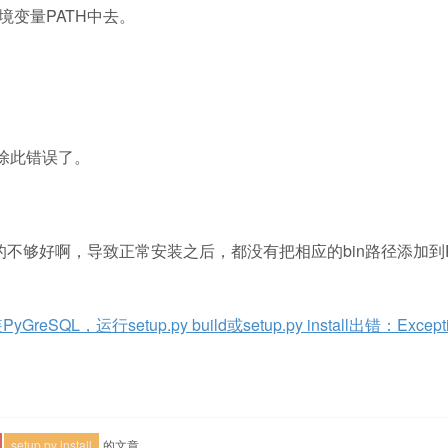
环境变量PATH中去。
以消除此错误了。
做的不够好啊，导致正常安装之后，都没有把相应的bin路径添加到P
L，运行setup.py build或setup.py install出错：Exceptio
setup.py install
的文章