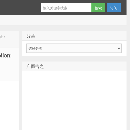
订阅
分类
出错：
分
类
ion:
广而告之