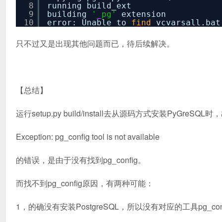
8
running build_ext
9
building
'_pg'
extension
10
error: Unable to
find
vcvarsall.bat
只不过又是出现其他问题而已，待后续解决。
【总结】
运行setup.py build/install去从源码方式安装PyGreSQL
Exception: pg_config tool is not available
的错误，是由于没有找到pg_config。
而找不到pg_config原因，有两种可能：
1，的确没有安装PostgreSQL，所以没有对应的工具pg_conf