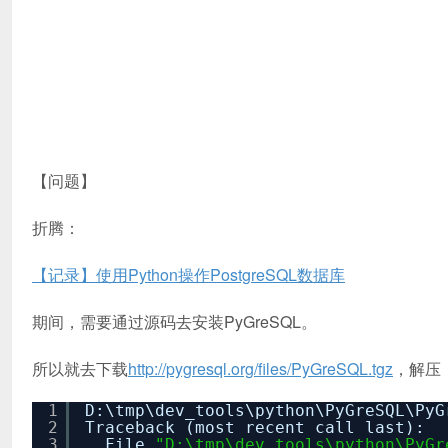
【问题】
折腾：
【记录】使用Python操作PostgreSQL数据库
期间，需要通过源码去安装PyGreSQL。
所以就去下载
http://pygresql.org/files/PyGreSQL.tgz
，解压
1
D:\tmp\dev_tools\python\PyGreSQL\Py
2
Traceback (most recent call last):
3
File
"D:\tmp\dev_tools\python\PyGr