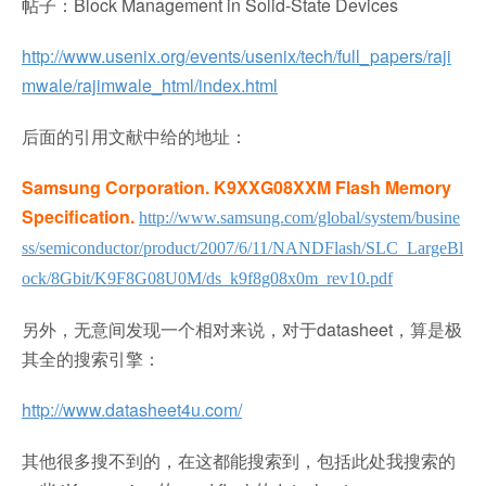
帖子：Block Management in Solid-State Devices
http://www.usenix.org/events/usenix/tech/full_papers/raji
mwale/rajimwale_html/index.html
后面的引用文献中给的地址：
Samsung Corporation. K9XXG08XXM Flash Memory
Specification.
http://www.samsung.com/global/system/busine
ss/semiconductor/product/2007/6/11/NANDFlash/SLC_LargeBl
ock/8Gbit/K9F8G08U0M/ds_k9f8g08x0m_rev10.pdf
另外，无意间发现一个相对来说，对于datasheet，算是极
其全的搜索引擎：
http://www.datasheet4u.com/
其他很多搜不到的，在这都能搜索到，包括此处我搜索的