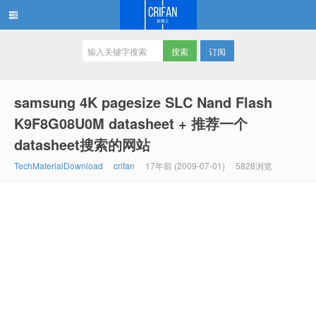
订阅
在路上
samsung 4K pagesize SLC Nand Flash
K9F8G08U0M datasheet + 推荐一个
datasheet搜索的网站
TechMaterialDownload
crifan
17年前 (2009-07-01)
5828浏览