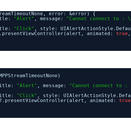
reamTimeoutNone, error: &error) {
itle:
"Alert"
, message:
"Cannot connect to : \
itle:
"Click"
, style: UIAlertActionStyle.Defau
?.presentViewController(alert, animated:
true
,
MPPStreamTimeoutNone)
title:
"Alert"
, message:
"Cannot connect to : 
title:
"Click"
, style: UIAlertActionStyle.Defa
r?.presentViewController(alert, animated:
true