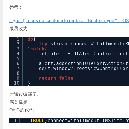
参考：
“Type ‘()’ does not conform to protocol ‘BooleanType'”：i
最后改为：
1
do
{
2
try
stream.connectWithTimeout(X
3
}
catch
{
4
let alert = UIAlertController(
5
6
alert.addAction(UIAlertAction(
7
self.window?.rootViewControlle
8
9
return
false
10
}
才通过编译了。
感觉像是：
ObjC的代码：
1
- (
BOOL
)connectWithTimeout:(NSTimeIn