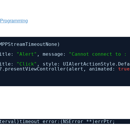
OSProgramming
MPPStreamTimeoutNone)
title:
"Alert"
, message:
"Cannot connect to : 
title:
"Click"
, style: UIAlertActionStyle.Defa
r?.presentViewController(alert, animated:
true
terval)timeout error:(NSError **)errPtr;