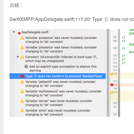
出错：
SwiftXMPP/AppDelegate.swift:117:20: Type ‘()’ does not co