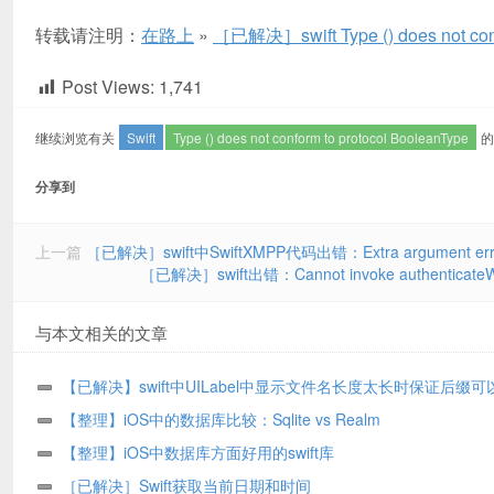
转载请注明：
在路上
»
［已解决］swift Type () does not conf
Post Views:
1,741
继续浏览有关
Swift
Type () does not conform to protocol BooleanType
的
分享到
上一篇
［已解决］swift中SwiftXMPP代码出错：Extra argument error 
［已解决］swift出错：Cannot invoke authenticateWithPas
与本文相关的文章
【已解决】swift中UILabel中显示文件名长度太长时保证后缀可
示
【整理】iOS中的数据库比较：Sqlite vs Realm
【整理】iOS中数据库方面好用的swift库
［已解决］Swift获取当前日期和时间