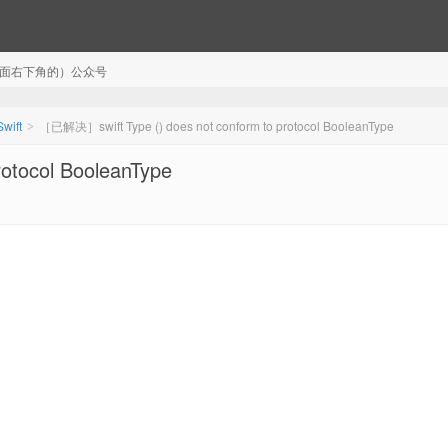
注（页面右下角的）公众号
Swift
［已解决］swift Type () does not conform to protocol BooleanType
>
otocol BooleanType