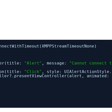
nnectWithTimeout(XMPPStreamTimeoutNone)
ler(title:
"Alert"
, message:
"Cannot connect t
ion(title:
"Click"
, style: UIAlertActionStyle.
oller?.presentViewController(alert, animated: