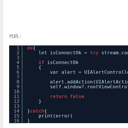
代码：
1
do
{
2
let isConnectOk =
try
stream.co
3
4
if
isConnectOk
5
{
6
var alert = UIAlertControl
7
8
alert.addAction(UIAlertAct
9
self.window?.rootViewContr
10
11
return
false
12
}
13
14
}
catch
{
15
print(error)
16
}