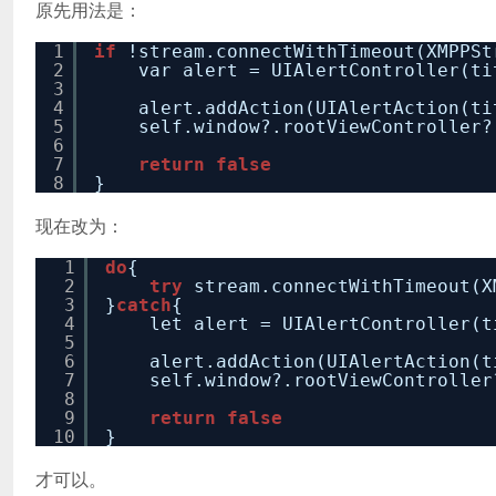
原先用法是：
1
if
!stream.connectWithTimeout(XMPPSt
2
var alert = UIAlertController(t
3
4
alert.addAction(UIAlertAction(t
5
self.window?.rootViewController
6
7
return
false
8
}
现在改为：
1
do
{
2
try
stream.connectWithTimeout(X
3
}
catch
{
4
let alert = UIAlertController(
5
6
alert.addAction(UIAlertAction(
7
self.window?.rootViewControlle
8
9
return
false
10
}
才可以。