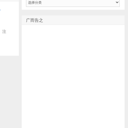
类
馆
广而告之
 注