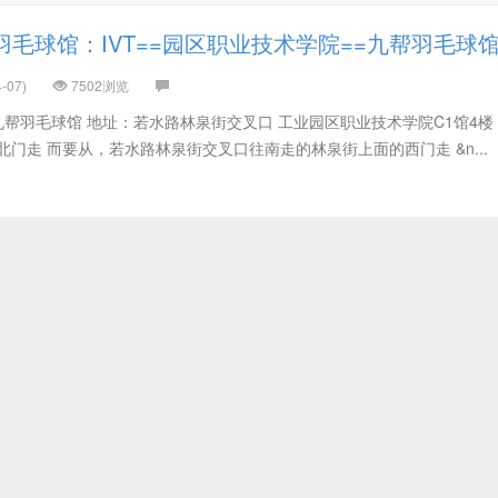
毛球馆：IVT==园区职业技术学院==九帮羽毛球
-07)
7502浏览
=九帮羽毛球馆 地址：若水路林泉街交叉口 工业园区职业技术学院C1馆4楼
门走 而要从，若水路林泉街交叉口往南走的林泉街上面的西门走 &n...