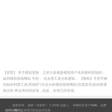
【背景】 关于模拟登陆，之前大多都是模拟用户名和密码登陆的：
如何模拟登陆网站 中的： 先去用工具分析逻辑： 【教程】手把手教
你如何利用工具(IE9的F12)去分析模拟登陆网站(百度首页)的内部逻
辑过程 再去用代码实现，此处，目前已经实现...
版权所有，保留一切权利！ © 2026
在路上
本网站托管于
Vultr
，由
方
法SEO顾问
提供
SEO
优化技术支持