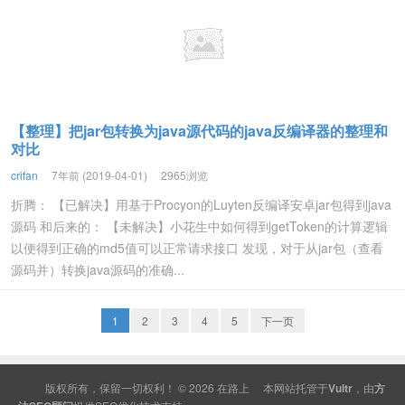
【整理】把jar包转换为java源代码的java反编译器的整理和
对比
crifan
7年前 (2019-04-01)
2965浏览
折腾： 【已解决】用基于Procyon的Luyten反编译安卓jar包得到java
源码 和后来的： 【未解决】小花生中如何得到getToken的计算逻辑
以便得到正确的md5值可以正常请求接口 发现，对于从jar包（查看
源码并）转换java源码的准确...
1
2
3
4
5
下一页
版权所有，保留一切权利！ © 2026
在路上
本网站托管于
Vultr
，由
方