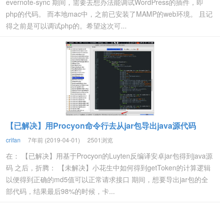
evernote-sync 期间，需要去想办法能调试WordPress的插件，即
php的代码。 而本地mac中，之前已安装了MAMP的web环境。 且记
得之前是可以调试php的。希望这次可...
【已解决】用Procyon命令行去从jar包导出java源代码
crifan
7年前 (2019-04-01)
2501浏览
在： 【已解决】用基于Procyon的Luyten反编译安卓jar包得到java源
码 之后，折腾： 【未解决】小花生中如何得到getToken的计算逻辑
以便得到正确的md5值可以正常请求接口 期间，想要导出jar包的全
部代码，结果最后98%的时候，卡...