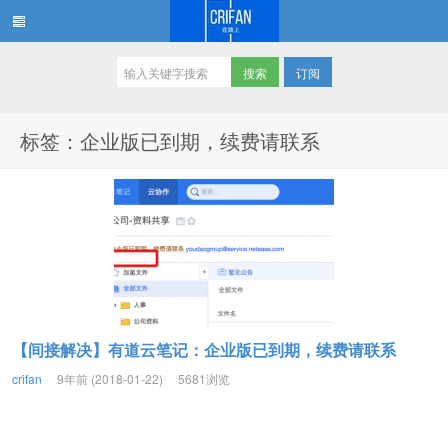
订阅
在路上
标签：企业版已到期，续费请联系
【间接解决】有道云笔记：企业版已到期，续费请联系
crifan
9年前 (2018-01-22)
5681浏览