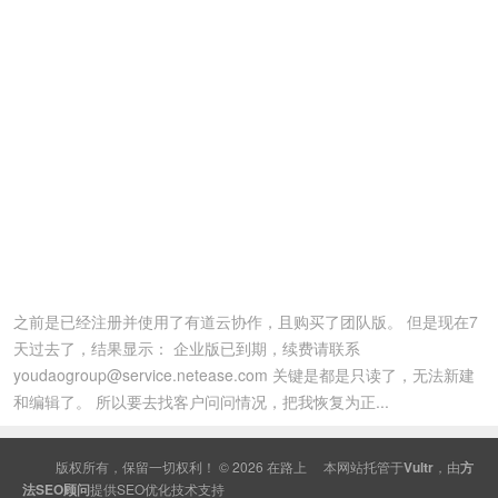
之前是已经注册并使用了有道云协作，且购买了团队版。 但是现在7
天过去了，结果显示： 企业版已到期，续费请联系
youdaogroup@service.netease.com
关键是都是只读了，无法新建
和编辑了。 所以要去找客户问问情况，把我恢复为正...
版权所有，保留一切权利！ © 2026
在路上
本网站托管于
Vultr
，由
方
法SEO顾问
提供
SEO
优化技术支持