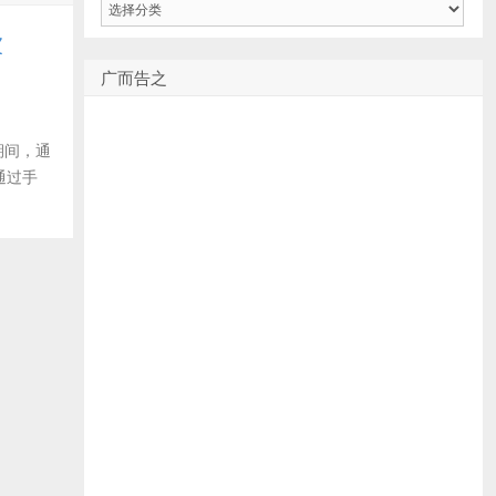
类
被
广而告之
期间，通
通过手