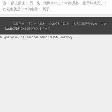
器： 插上插座： 另一头，接到Mac上： 稍等几秒，指示灯就亮了：
此处电脑是99%的电量： 属于...
版权所有，保留一切权利！ © 2026
在路上
本网站托管于
Vultr
，由
方
法SEO顾问
提供
SEO
优化技术支持
63 queries in 0.147 seconds, using 19.15MB memory