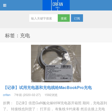
订阅
在路上
标签：充电
【记录】试用充电器和充电线给MacBookPro充电
crifan
7年前 (2020-02-27)
1592浏览
折腾： 【记录】倍思GaN氮化镓65W充电器开箱照 期间，充电器到
了。 转接线也到货了： 打开后， 有集线卡约束着 然后去接上充电