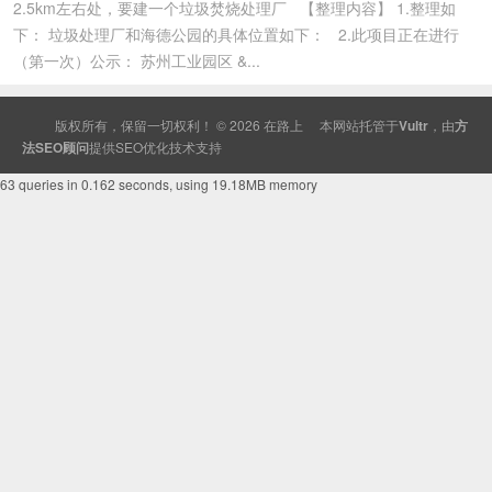
2.5km左右处，要建一个垃圾焚烧处理厂 【整理内容】 1.整理如
下： 垃圾处理厂和海德公园的具体位置如下： 2.此项目正在进行
（第一次）公示： 苏州工业园区 &...
版权所有，保留一切权利！ © 2026
在路上
本网站托管于
Vultr
，由
方
法SEO顾问
提供
SEO
优化技术支持
63 queries in 0.162 seconds, using 19.18MB memory