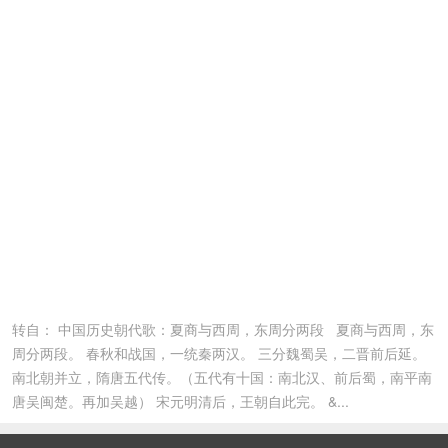
转自： 中国历史朝代歌：夏商与西周，东周分两段 夏商与西周，东
周分两段。 春秋和战国，一统秦两汉。 三分魏蜀吴，二晋前后延。
南北朝并立，隋唐五代传。（五代有十国：南北汉、前后蜀，南平南
唐吴闽楚。再加吴越） 宋元明清后，王朝自此完。 &...