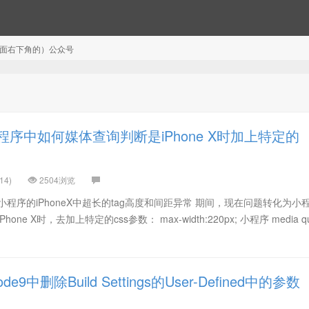
注（页面右下角的）公众号
序中如何媒体查询判断是iPhone X时加上特定的
14)
2504浏览
程序的iPhoneX中超长的tag高度和间距异常 期间，现在问题转化为小
e X时，去加上特定的css参数： max-width:220px; 小程序 media qu
9中删除Build Settings的User-Defined中的参数