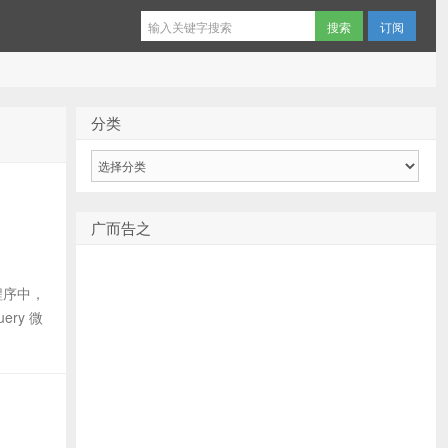
订阅
分类
分
类
广而告之
程序中，
ery 微