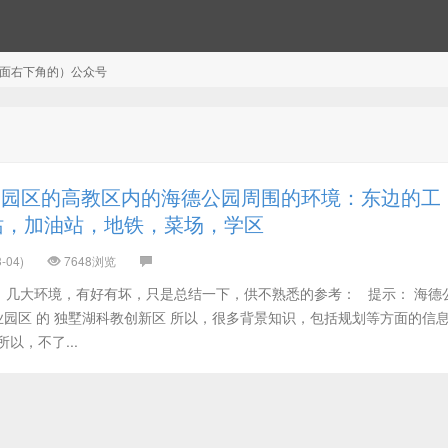
注（页面右下角的）公众号
州园区的高教区内的海德公园周围的环境：东边的工
站，加油站，地铁，菜场，学区
-04)
7648浏览
，几大环境，有好有坏，只是总结一下，供不熟悉的参考： 提示： 海德
工业园区 的 独墅湖科教创新区 所以，很多背景知识，包括规划等方面的信
以，不了...