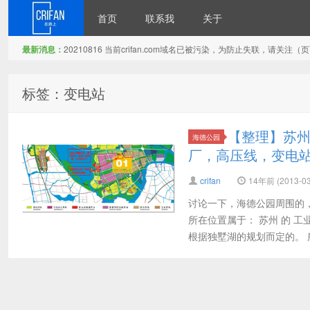
首页
联系我
关于
最新消息：
20210816 当前crifan.com域名已被污染，为防止失联，请关
在路上
标签：变电站
【整理】苏
海德公园
厂，高压线，变电
crifan
14年前 (2013-03
讨论一下，海德公园周围的
所在位置属于： 苏州 的 
根据独墅湖的规划而定的。 所