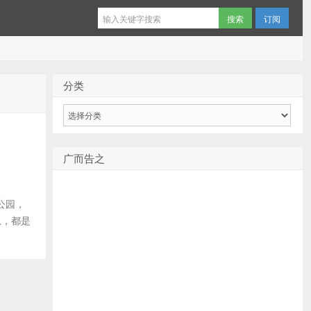
订阅
分类
分
类
广而告之
公园，
息，都是