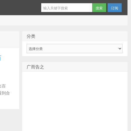
订阅
分类
分
类
百
广而告之
出百
看到合