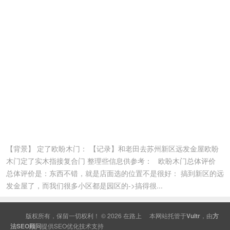
【背景】 定了欧盼木门： 【记录】和老田去苏州新区远发金屋欧盼
木门定了实木指接复合门 整理些信息供参考： 欧盼木门总体评价
总体评价是：东西不错，就是店面选的位置不是很好： 搞到新区的远
发金屋了，而我们很多小区都是园区的->搞得很...
版权所有，保留一切权利！ © 2026
在路上
本网站托管于
Vultr
，由
方
法SEO顾问
提供
SEO
优化技术支持