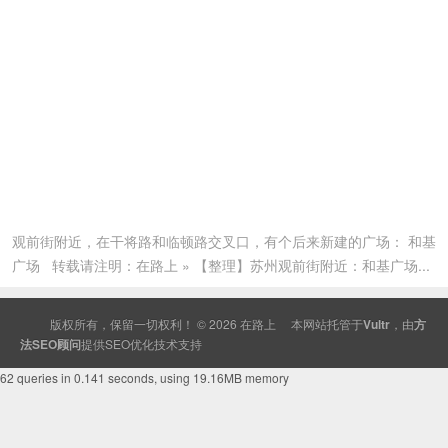
观前街附近，在干将路和临顿路交叉口，有个后来新建的广场： 和基
广场 转载请注明：在路上 » 【整理】苏州观前街附近：和基广场...
版权所有，保留一切权利！ © 2026
在路上
本网站托管于
Vultr
，由
方
法SEO顾问
提供
SEO
优化技术支持
62 queries in 0.141 seconds, using 19.16MB memory