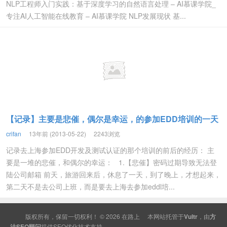
NLP工程师入门实践：基于深度学习的自然语言处理 – AI慕课学院_
专注AI人工智能在线教育 – AI慕课学院 NLP发展现状 基...
【记录】主要是悲催，偶尔是幸运，的参加EDD培训的一天
crifan
13年前 (2013-05-22)
2243浏览
记录去上海参加EDD开发及测试认证的那个培训的前后的经历： 主
要是一堆的悲催，和偶尔的幸运： 1.【悲催】密码过期导致无法登
陆公司邮箱 前天，旅游回来后，休息了一天，到了晚上，才想起来，
第二天不是去公司上班，而是要去上海去参加eddl培...
版权所有，保留一切权利！ © 2026
在路上
本网站托管于
Vultr
，由
方
法SEO顾问
提供
SEO
优化技术支持