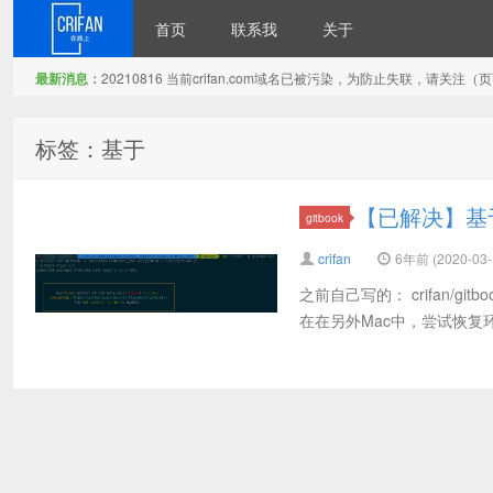
首页
联系我
关于
最新消息：
20210816 当前crifan.com域名已被污染，为防止失联，请关
在路上
标签：基于
【已解决】基于cr
gitbook
crifan
6年前 (2020-03-
之前自己写的： crifan/gitb
在在另外Mac中，尝试恢复环境。 xxx@