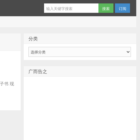
订阅
分类
分
类
广而告之
电子书 现