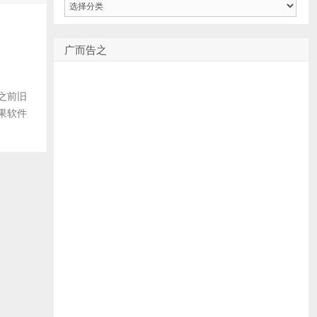
类
广而告之
之前旧
果软件