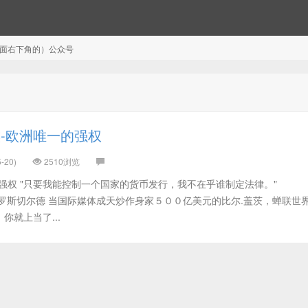
注（页面右下角的）公众号
-欧洲唯一的强权
-20)
2510浏览
强权 "只要我能控制一个国家的货币发行，我不在乎谁制定法律。"
国际媒体成天炒作身家５００亿美元的比尔.盖茨，蝉联世界
就上当了...