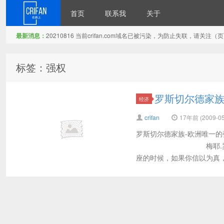
首页
联系我
关于
最新消息：
20210816 当前crifan.com域名已被污染，为防止失联，请关
在路上
标签：强权
罗斯切尔德家族
经济
crifan
17年前 (2009-05
罗斯切尔德家族-欧洲唯一的
梅耶.罗斯切尔德 当
座的时候，如果你信以为真，你