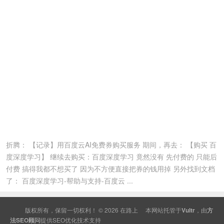
折腾： 【记录】用百度云AI免费券购买服务 期间，再去： 【购买 百
度深度学习】 继续去购买：百度深度学习 竟然没有 先付费的 只能后
付费 搞得我都不想买了 因为不方便直接把券的钱用掉 另外找到文档
了： 百度深度学习-帮助与支持-百度云 ...
版权所有，保留一切权利！ © 2026
在路上
本网站托管于
Vultr
，由
方
法SEO顾问
提供
SEO
优化技术支持