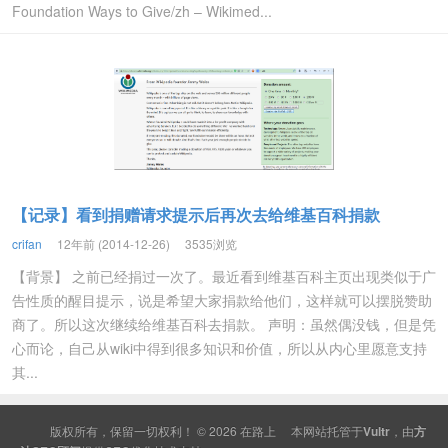
Foundation Ways to Give/zh – Wikimed...
【记录】看到捐赠请求提示后再次去给维基百科捐款
crifan
12年前 (2014-12-26)
3535浏览
【背景】 之前已经捐过一次了。最近看到维基百科主页出现类似于广
告性质的醒目提示，说是希望大家捐款给他们，这样就可以摆脱赞助
商了。所以这次继续给维基百科去捐款。 声明：虽然偶没钱，但是凭
心而论，自己从wiki中得到很多知识和价值，所以从内心里愿意支持
其...
版权所有，保留一切权利！ © 2026
在路上
本网站托管于
Vultr
，由
方