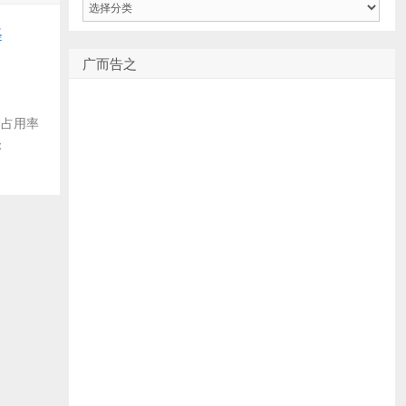
类
译
广而告之
U占用率
：