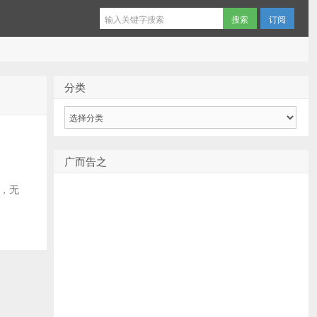
订阅
分类
分
类
广而告之
颜色，无