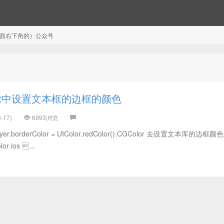
注（页面右下角的）公众号
ift中设置文本框的边框的颜色
-17)
6993浏览
ayer.borderColor = UIColor.redColor().CGColor 去设置文本库的边框
lor ios ...