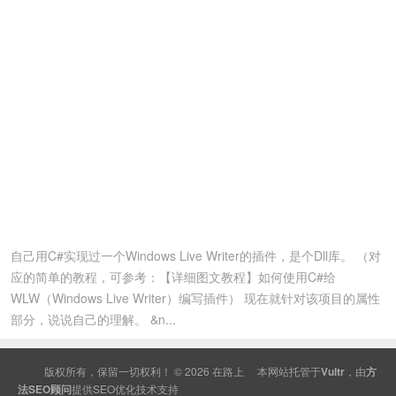
自己用C#实现过一个Windows Live Writer的插件，是个Dll库。 （对
应的简单的教程，可参考：【详细图文教程】如何使用C#给
WLW（Windows Live Writer）编写插件） 现在就针对该项目的属性
部分，说说自己的理解。 &n...
版权所有，保留一切权利！ © 2026
在路上
本网站托管于
Vultr
，由
方
法SEO顾问
提供
SEO
优化技术支持