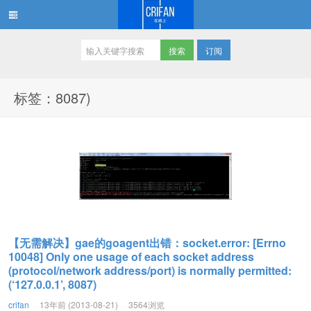
订阅
在路上
标签：8087)
【无需解决】gae的goagent出错：socket.error: [Errno
10048] Only one usage of each socket address
(protocol/network address/port) is normally permitted:
(‘127.0.0.1’, 8087)
crifan
13年前 (2013-08-21)
3564浏览