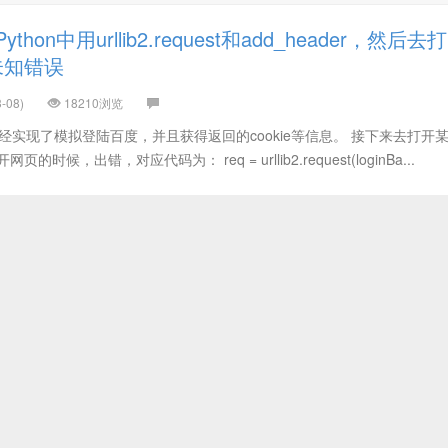
hon中用urllib2.request和add_header，然后去打
未知错误
-08)
18210浏览
面已经实现了模拟登陆百度，并且获得返回的cookie等信息。 接下来去打开
候，出错，对应代码为： req = urllib2.request(loginBa...