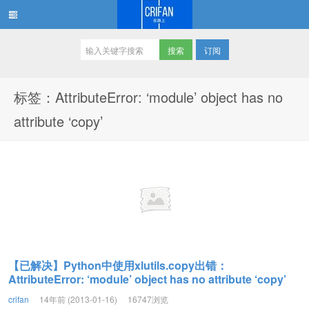
订阅
在路上
标签：AttributeError: ‘module’ object has no
attribute ‘copy’
【已解决】Python中使用xlutils.copy出错：
AttributeError: ‘module’ object has no attribute ‘copy’
crifan
14年前 (2013-01-16)
16747浏览