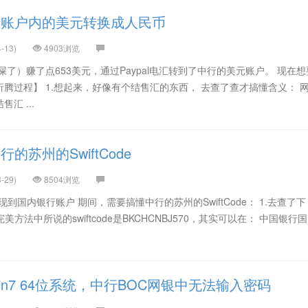
行账户内的美元转换成人民币
-13)
4903浏览
（累屎了）赚了点653美元，通过Paypal电汇转到了中行的美元账户。 现在
【折腾过程】 1.想起来，好像有个结售汇的东西， 去查了查才搞懂含义： 
汇 ...
的苏州的SwiftCode
-29)
8504浏览
提现到国内银行账户 期间，需要搞懂中行的苏州的SwiftCode： 1.去查了下
完美方法中所说的swiftcode是BKCHCNBJ570，其实可以在： 中国银行
in7 64位系统，中行BOC网银中无法输入密码