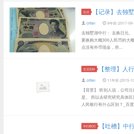
【记录】去独
生活
crifan
9年前 (2017-09-
去独墅湖中行： 去换日元。 在换
要换购大概300人民币的大
点没有外币现金，所...
【整理】人
生活百科
crifan
11年前 (2015-10
【背景】 听别人说，公司
是。 所以去研究研究具体区别
人民银行有什么区别？_百度知
【吐槽】中
中行BOC