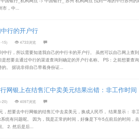
： 中国银行_机构网点 -> 中国银行_ 苏州 机构网点 找到一堆的中行苏州的
市，中...
询中行的开户行
-15)
4733浏览
账到中行，所以需要知道我自己的中行卡的开户行。 虽然可以自己网上查
但是想要去通过中行的渠道查询到确定的开户行名称。 PS：之前想要查
的。 据说非得自己带着身份证...
中行网银上在结售汇中卖美元结果出错：非工作时间
-20)
4097浏览
元，想要去中行网银的结售汇中去卖美元，换成人民币， 结果显示： 非
boc系统有问题呢。 因为，我是正常的时间，好像是下午5点前后的时间，
2. 然后是后...