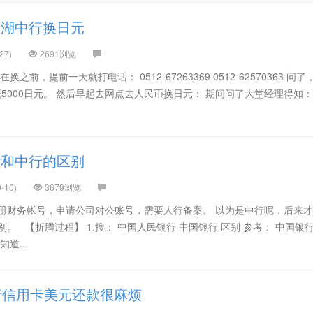
墅湖中行换日元
27)
2691浏览
之前，提前一天就打电话： 0512-67263369 0512-62570363 问
概5000日元。 然后早起去网点去人民币换日元： 期间问了大堂经理得知
行和中行的区别
-10)
3679浏览
注册财务帐号，申请公司对公账号，需要人行备案。 以为是中行呢，后来
。 【折腾过程】 1.搜： 中国人民银行 中国银行 区别 参考： 中国银
道...
行信用卡美元还款很麻烦