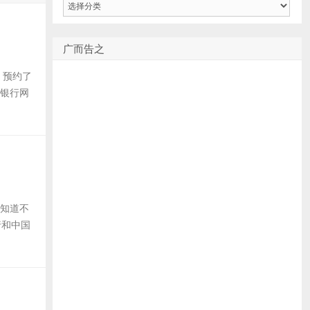
类
广而告之
了，预约了
：银行网
才知道不
行和中国