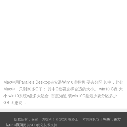
Mac中用Parallels Desktop去安装Win10虚拟机 要去分区 其中，此处
Mac中，只剩30多G了： 其中C盘要选择合适的大小。 win10 C盘 大
小 win10系统c盘多大适合_百度知道 装win10C盘最少要分区多少
GB-固态硬...
版权所有，保留一切权利！ © 2026
在路上
本网站托管于
Vultr
，由
方
法SEO顾问
提供
SEO
优化技术支持