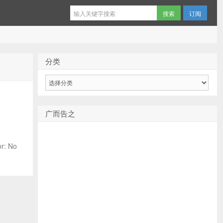
订阅
分类
分
类
广而告之
: No