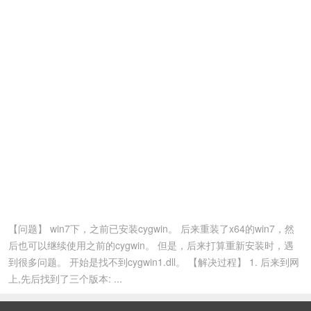
【问题】 win7下，之前已安装cygwin。 后来重装了x64的win7，然
后也可以继续使用之前的cygwin。 但是，后来打算重新安装时，遇
到很多问题。 开始是找不到cygwin1.dll。 【解决过程】 1. 后来到网
上,先后找到了三个版本: ...