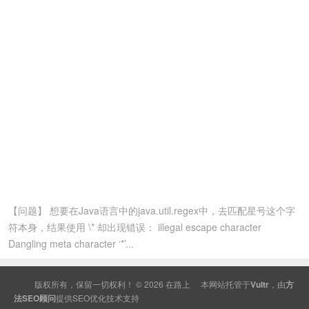
【问题】 想要在Java语言中的java.util.regex中，去匹配星号这个字
符本身，结果使用 \* 却出现错误： illegal escape character
Dangling meta character ‘*’...
版权所有，保留一切权利！ © 2026
在路上
本网站托管于
Vultr
，由
方
法SEO顾问
提供
SEO
优化技术支持