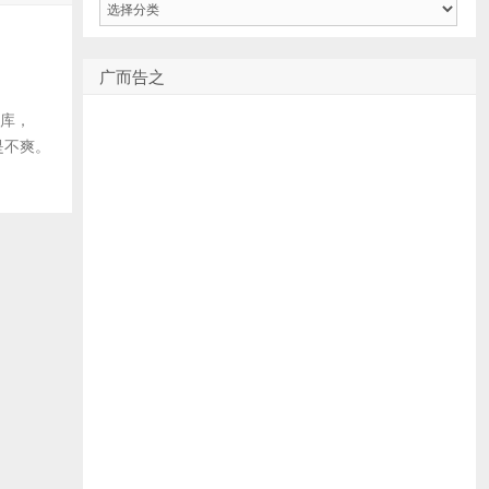
类
广而告之
l库，
很是不爽。