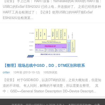
【背景】 手上已有： HART设备：Yamatake的AT9000的 HART猫：
USB口的ExSaf ESH232U 已经上电，并连接好了。 之前已经用多种
HART工具去检测过了： 【记录】使用USB口的HART猫ExSaf
ESH232U去检测某...
【整理】现场总线中GSD，DD，DTM区别和联系
crifan
13年前 (2013-10-12)
10529浏览
【背景】 对于GSD和DD，以及DTM的区别，之前大概知道，但是知
道的不详细。 有人问到，解释的不够清楚，所以需要去整理。 其
中： GSD==General Station Description DD=Device Descripti...
版权所有，保留一切权利！ © 2026
在路上
本网站托管于
Vultr
，由
方